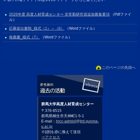
2026年度 高度人材育成センター 非常勤研究員追加募集要項
（Pdfファイ
ル）
応募提出書類_様式（1）～（6）
（Wordファイル）
推薦書_様式（7）
（Wordファイル）
このページの先頭へ
群馬大学高度人材育成センター
〒376-8515
群馬県桐生市天神町1-5-1
E-mail：
hrcc-admin[@]ml.gunma-
u.ac.jp
※[@]を@に換えて送信
⇒アクセス