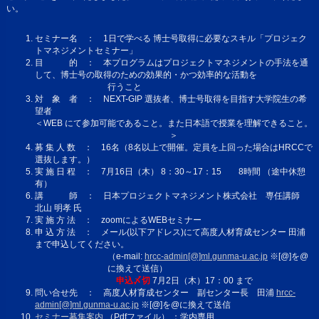
い。
セミナー名 ： 1日で学べる 博士号取得に必要なスキル「プロジェク
トマネジメントセミナー」
目 的 ： 本プログラムはプロジェクトマネジメントの手法を通
して、博士号の取得のための効果的・かつ効率的な活動を
行うこと
対 象 者 ： NEXT-GIP 選抜者、博士号取得を目指す大学院生の希
望者
＜WEB にて参加可能であること。また日本語で授業を理解できること。
＞
募 集 人 数 ： 16名（8名以上で開催。定員を上回った場合はHRCCで
選抜します。）
実 施 日 程 ： 7月16日（木） 8：30～17：15 8時間 （途中休憩
有）
講 師 ： 日本プロジェクトマネジメント株式会社 専任講師
北山 明孝 氏
実 施 方 法 ： zoomによるWEBセミナー
申 込 方 法 ： メール(以下アドレス)にて高度人材育成センター 田浦
まで申込してください。
（e-mail:
hrcc-admin[@]ml.gunma-u.ac.jp
※[@]を@
に換えて送信）
申込〆切
7月2日（木）17：00 まで
問い合せ先 ： 高度人材育成センター 副センター長 田浦
hrcc-
admin[@]ml.gunma-u.ac.jp
※[@]を@に換えて送信
セミナー募集案内
（Pdfファイル） ：学内専用