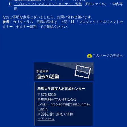
「プロジェクトマネジメントセミナー」資料
（Pdfファイル） ：学内専
用
なおご不明な点等ございましたら、お問い合わせ願います。
参考
：カリキュラム、日程の詳細は、上記「11.「プロジェクトマネジメントセ
ミナー」セミナー資料」でご確認ください。
このページの先頭へ
群馬大学高度人材育成センター
〒376-8515
群馬県桐生市天神町1-5-1
E-mail：
hrcc-admin[@]ml.gunma-
u.ac.jp
※[@]を@に換えて送信
⇒アクセス