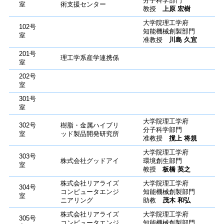
分子科学部門
室
術支援センター
教授
上原 宏樹
大学院理工学府
102号
知能機械創製部門
室
准教授
川島 久宜
201号
理工学系産学連携係
室
202号
室
301号
室
大学院理工学府
302号
樹脂・金属ハイブリ
分子科学部門
室
ッド製品開発研究所
准教授
撹上 将規
大学院理工学府
303号
株式会社グッドアイ
環境創生部門
室
教授
板橋 英之
株式会社リアライズ
大学院理工学府
304号
コンピュータエンジ
知能機械創製部門
室
ニアリング
助教
茂木 和弘
株式会社リアライズ
大学院理工学府
305号
コンピュータエンジ
知能機械創製部門